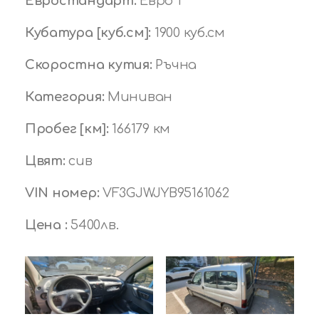
Евростандарт:
Евро 1
Кубатура [куб.см]:
1900 куб.см
Скоростна кутия:
Ръчна
Категория:
Миниван
Пробег [км]:
166179 км
Цвят:
сив
VIN номер:
VF3GJWJYB95161062
Цена :
5400лв.