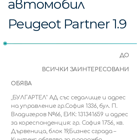
автомобил
Peugeot Partner 1.9
ДО
ВСИЧКИ ЗАИНТЕРЕСОВАНИ
ОБЯВА
„БУЛГАРТЕЛ” АД със седалище и адрес
на управление гр.София 1336, бул. П.
Владигеров №66, ЕИК: 131341659 и адрес
за кореспонденция: гр. София 1756, кв.
Дървеница, блок 19,Бизнес сграда –
Кинтекс обявява за продажба